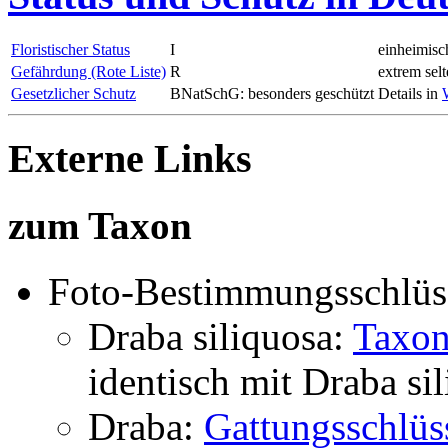
Floristischer Status
I
einheimisc
Gefährdung (Rote Liste)
R
extrem sel
Gesetzlicher Schutz
BNatSchG: besonders geschützt
Details in
Externe Links
zum Taxon
Foto-Bestimmungsschlüs
Draba siliquosa:
Taxon
identisch mit
Draba si
Draba:
Gattungsschlüs