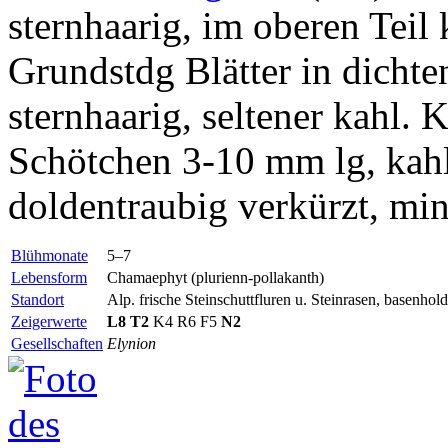
sternhaarig, im oberen Teil 
Grundstdg Blätter in dichten
sternhaarig, seltener kahl. 
Schötchen 3-10 mm lg, kahl
doldentraubig verkürzt, mind
Blühmonate
5–7
Lebensform
Chamaephyt (plurienn-pollakanth)
Standort
Alp. frische Steinschuttfluren u. Steinrasen, basenhold
Zeigerwerte
L8
T2
K4 R6 F5
N2
Gesellschaften
Elynion