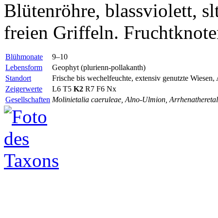
Blütenröhre, blassviolett, s
freien Griffeln. Fruchtknote
Blühmonate
9–10
Lebensform
Geophyt (plurienn-pollakanth)
Standort
Frische bis wechelfeuchte, extensiv genutzte Wiesen,
Zeigerwerte
L6 T5
K2
R7 F6
Nx
Gesellschaften
Molinietalia caeruleae, Alno-Ulmion, Arrhenatheretal