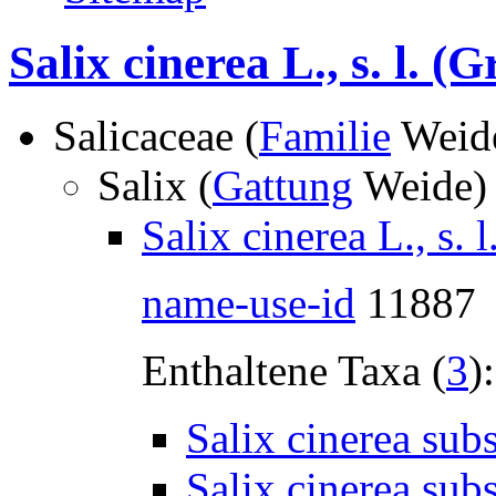
Salix cinerea L., s. l.
(Gr
Salicaceae (
Familie
Weid
Salix (
Gattung
Weide
Salix cinerea L., s. l
name-use-id
11887
Enthaltene Taxa (
3
):
Salix cinerea subs
Salix cinerea subs