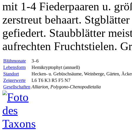
mit 1-4 Fiederpaaren u. grö
zerstreut behaart. Stgblätte
gefiedert. Staubblätter mei
aufrechten Fruchtstielen. Gr
Blühmonate
3–6
Lebensform
Hemikryptophyt (annuell)
Standort
Hecken- u. Gebüschsäume, Weinberge, Gärten, Äcker,
Zeigerwerte
L6 T6 K3 R5 F5 N7
Gesellschaften
Alliarion, Polygono-Chenopodietalia