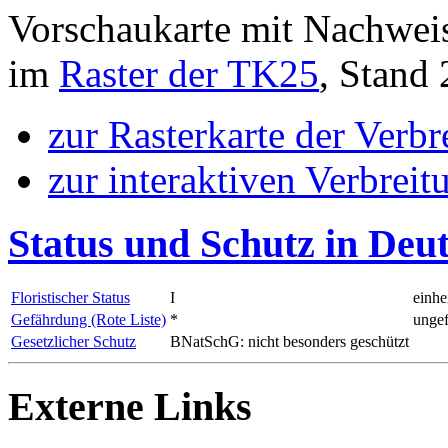
Vorschaukarte mit Nachwei
im
Raster der TK25
, Stand
zur Rasterkarte der Verb
zur interaktiven Verbreit
Status und Schutz in Deu
Floristischer Status
I
einhe
Gefährdung (Rote Liste)
*
ungef
Gesetzlicher Schutz
BNatSchG: nicht besonders geschützt
Externe Links