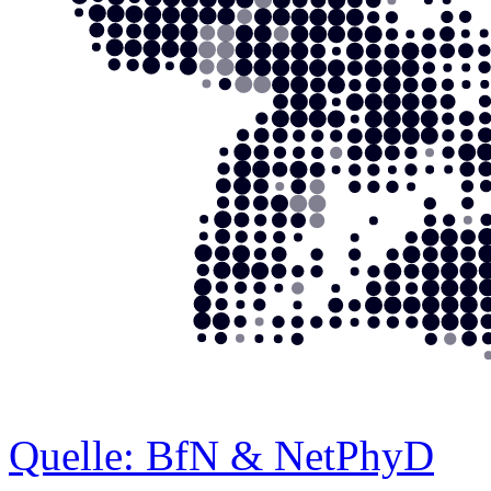
Quelle: BfN & NetPhyD