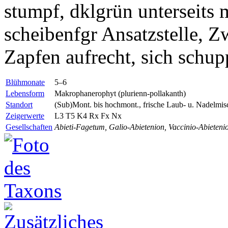
stumpf, dklgrün unterseits 
scheibenfgr Ansatzstelle, Z
Zapfen aufrecht, sich schup
Blühmonate
5–6
Lebensform
Makrophanerophyt (plurienn-pollakanth)
Standort
(Sub)Mont. bis hochmont., frische Laub- u. Nadelmi
Zeigerwerte
L3 T5 K4
Rx
Fx
Nx
Gesellschaften
Abieti-Fagetum, Galio-Abietenion, Vaccinio-Abieteni