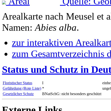
Quelle: Geo
Arealkarte nach Meusel et a
Namen:
Abies alba
.
zur interaktiven Arealkar
zum Gesamtverzeichnis d
Status und Schutz in Deu
Floristischer Status
I
einhe
Gefährdung (Rote Liste)
*
ungef
Gesetzlicher Schutz
BNatSchG: nicht besonders geschützt
Externe Links