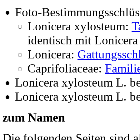
Foto-Bestimmungsschlüs
Lonicera xylosteum:
T
identisch mit
Lonicera
Lonicera:
Gattungsschl
Caprifoliaceae:
Famili
Lonicera xylosteum L.
b
Lonicera xylosteum L.
b
zum Namen
Die folgenden Seiten sind a