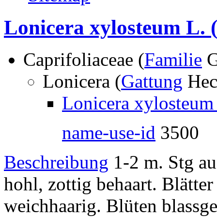
Lonicera xylosteum L.
(
Caprifoliaceae (
Familie
G
Lonicera (
Gattung
Hec
Lonicera xylosteum
name-use-id
3500
Beschreibung
1-2 m. Stg au
hohl, zottig behaart. Blätter 
weichhaarig. Blüten blassgel