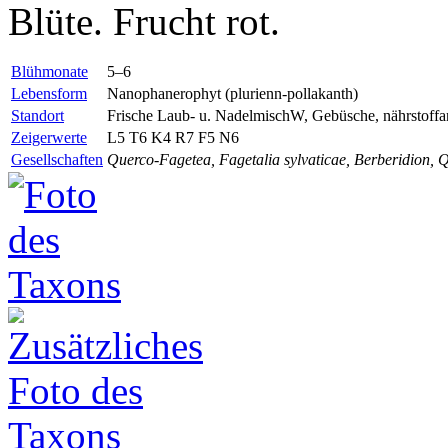
Blüte. Frucht rot.
Blühmonate
5–6
Lebensform
Nanophanerophyt (plurienn-pollakanth)
Standort
Frische Laub- u. NadelmischW, Gebüsche, nährstoffan
Zeigerwerte
L5 T6 K4 R7 F5 N6
Gesellschaften
Querco-Fagetea, Fagetalia sylvaticae, Berberidion, 