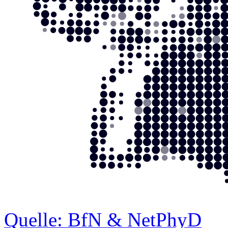
Quelle: BfN & NetPhyD