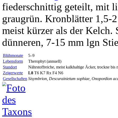
fiederschnittig geteilt, mit 
graugrün. Kronblätter 1,5-2 
meist kürzer als der Kelch.
dünneren, 7-15 mm lgn Stie
Blühmonate
5–9
Lebensform
Therophyt (annuell)
Standort
Nährstoffreiche, meist kalkhaltige Äcker, trockne bis
Zeigerwerte
L8
T6 K7
Rx
F4 N6
Gesellschaften
Sisymbrion, Descurainietum sophiae, Onopordion aca