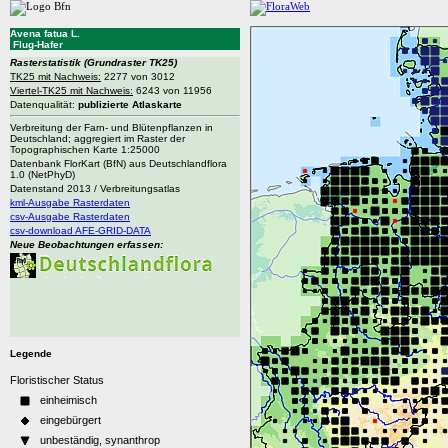
Avena fatua L.
Flug-Hafer
Rasterstatistik
(Grundraster TK25)
TK25 mit Nachweis:
2277 von 3012
Viertel-TK25 mit Nachweis:
6243 von 11956
Datenqualität:
publizierte Atlaskarte
Verbreitung der Farn- und Blütenpflanzen in
Deutschland; aggregiert im Raster der
Topographischen Karte 1:25000
Datenbank FlorKart (BfN) aus Deutschlandflora
1.0 (NetPhyD)
Datenstand 2013 / Verbreitungsatlas
kml-Ausgabe Rasterdaten
csv-Ausgabe Rasterdaten
csv-download AFE-GRID-DATA
Neue Beobachtungen erfassen:
Legende