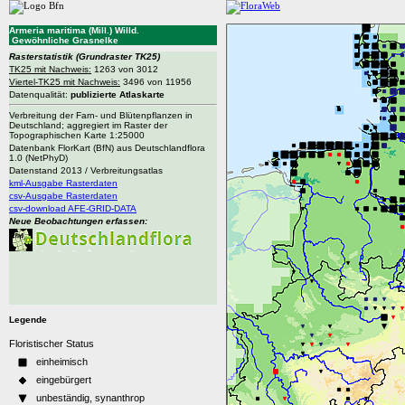
Armeria maritima (Mill.) Willd.
Gewöhnliche Grasnelke
Rasterstatistik
(Grundraster TK25)
TK25 mit Nachweis:
1263 von 3012
Viertel-TK25 mit Nachweis:
3496 von 11956
Datenqualität:
publizierte Atlaskarte
Verbreitung der Farn- und Blütenpflanzen in
Deutschland; aggregiert im Raster der
Topographischen Karte 1:25000
Datenbank FlorKart (BfN) aus Deutschlandflora
1.0 (NetPhyD)
Datenstand 2013 / Verbreitungsatlas
kml-Ausgabe Rasterdaten
csv-Ausgabe Rasterdaten
csv-download AFE-GRID-DATA
Neue Beobachtungen erfassen:
Legende