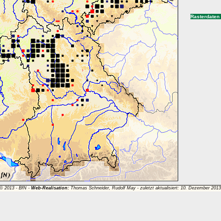
Rasterdaten
 © 2013 -
BfN
-
Web-Realisation:
Thomas Schneider, Rudolf May - zuletzt aktualisiert: 10. Dezember 201