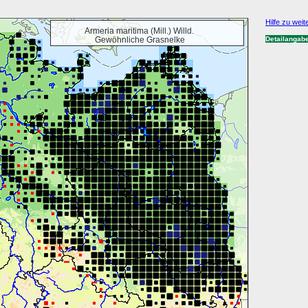
Hilfe zu weit
Armeria maritima (Mill.) Willd.
Gewöhnliche Grasnelke
Detailangab