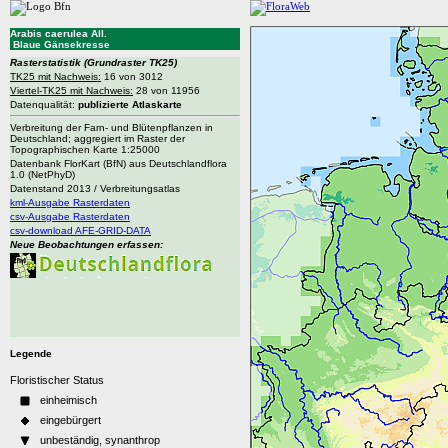
Arabis caerulea All.
Blaue Gänsekresse
Rasterstatistik
(Grundraster TK25)
TK25 mit Nachweis:
16 von 3012
Viertel-TK25 mit Nachweis:
28 von 11956
Datenqualität:
publizierte Atlaskarte
Verbreitung der Farn- und Blütenpflanzen in
Deutschland; aggregiert im Raster der
Topographischen Karte 1:25000
Datenbank FlorKart (BfN) aus Deutschlandflora
1.0 (NetPhyD)
Datenstand 2013 / Verbreitungsatlas
kml-Ausgabe Rasterdaten
csv-Ausgabe Rasterdaten
csv-download AFE-GRID-DATA
Neue Beobachtungen erfassen:
Legende