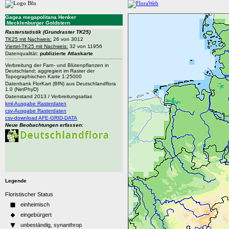
Gagea megapolitana Henker
Mecklenburger Goldstern
Rasterstatistik
(Grundraster TK25)
TK25 mit Nachweis:
26 von 3012
Viertel-TK25 mit Nachweis:
32 von 11956
Datenqualität:
publizierte Atlaskarte
Verbreitung der Farn- und Blütenpflanzen in
Deutschland; aggregiert im Raster der
Topographischen Karte 1:25000
Datenbank FlorKart (BfN) aus Deutschlandflora
1.0 (NetPhyD)
Datenstand 2013 / Verbreitungsatlas
kml-Ausgabe Rasterdaten
csv-Ausgabe Rasterdaten
csv-download AFE-GRID-DATA
Neue Beobachtungen erfassen:
Legende