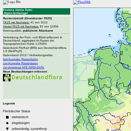
Festuca alpina Suter
Alpen-Schwingel
Rasterstatistik
(Grundraster TK25)
TK25 mit Nachweis:
41 von 3012
Viertel-TK25 mit Nachweis:
82 von 11956
Datenqualität:
publizierte Atlaskarte
Verbreitung der Farn- und Blütenpflanzen in
Deutschland; aggregiert im Raster der
Topographischen Karte 1:25000
Datenbank FlorKart (BfN) aus Deutschlandflora
1.0 (NetPhyD)
Datenstand 2013 / Verbreitungsatlas
kml-Ausgabe Rasterdaten
csv-Ausgabe Rasterdaten
csv-download AFE-GRID-DATA
Neue Beobachtungen erfassen:
Legende