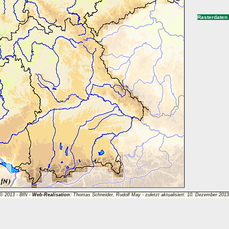
Rasterdaten
 © 2013 -
BfN
-
Web-Realisation:
Thomas Schneider, Rudolf May - zuletzt aktualisiert: 10. Dezember 201