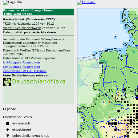
Bromus benekenii (Lange) Trimen
Frühe Wald-Trespe
Rasterstatistik
(Grundraster TK25)
TK25 mit Nachweis:
1227 von 3012
Viertel-TK25 mit Nachweis:
2655 von 11956
Datenqualität:
publizierte Atlaskarte
Verbreitung der Farn- und Blütenpflanzen in
Deutschland; aggregiert im Raster der
Topographischen Karte 1:25000
Datenbank FlorKart (BfN) aus Deutschlandflora
1.0 (NetPhyD)
Datenstand 2013 / Verbreitungsatlas
kml-Ausgabe Rasterdaten
csv-Ausgabe Rasterdaten
csv-download AFE-GRID-DATA
Neue Beobachtungen erfassen:
Legende