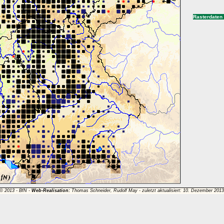
Rasterdaten
 © 2013 -
BfN
-
Web-Realisation:
Thomas Schneider, Rudolf May - zuletzt aktualisiert: 10. Dezember 201