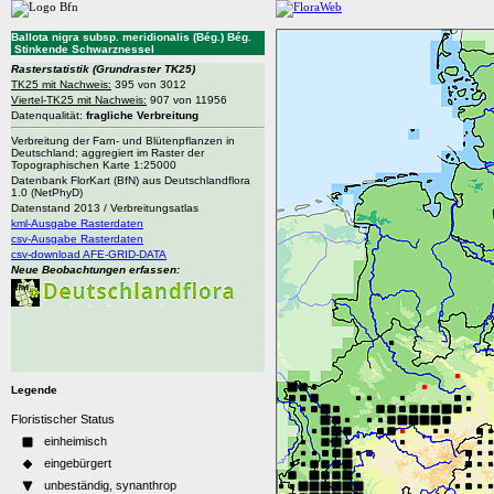
Ballota nigra subsp. meridionalis (Bég.) Bég.
Stinkende Schwarznessel
Rasterstatistik
(Grundraster TK25)
TK25 mit Nachweis:
395 von 3012
Viertel-TK25 mit Nachweis:
907 von 11956
Datenqualität:
fragliche Verbreitung
Verbreitung der Farn- und Blütenpflanzen in
Deutschland; aggregiert im Raster der
Topographischen Karte 1:25000
Datenbank FlorKart (BfN) aus Deutschlandflora
1.0 (NetPhyD)
Datenstand 2013 / Verbreitungsatlas
kml-Ausgabe Rasterdaten
csv-Ausgabe Rasterdaten
csv-download AFE-GRID-DATA
Neue Beobachtungen erfassen:
Legende