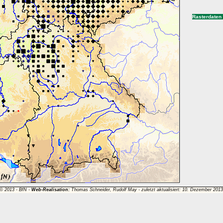
Rasterdaten
 © 2013 -
BfN
-
Web-Realisation:
Thomas Schneider, Rudolf May - zuletzt aktualisiert: 10. Dezember 201