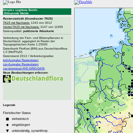
Atriplex sagittata Borkh.
Glänzende Melde
Rasterstatistik
(Grundraster TK25)
TK25 mit Nachweis:
1243 von 3012
Viertel-TK25 mit Nachweis:
3147 von 11956
Datenqualität:
publizierte Atlaskarte
Verbreitung der Farn- und Blütenpflanzen in
Deutschland; aggregiert im Raster der
Topographischen Karte 1:25000
Datenbank FlorKart (BfN) aus Deutschlandflora
1.0 (NetPhyD)
Datenstand 2013 / Verbreitungsatlas
kml-Ausgabe Rasterdaten
csv-Ausgabe Rasterdaten
csv-download AFE-GRID-DATA
Neue Beobachtungen erfassen:
Legende