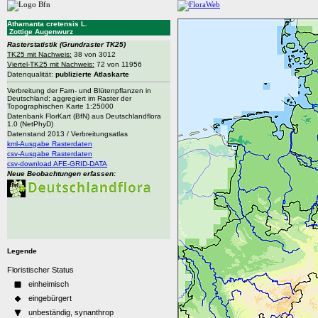
Athamanta cretensis L.
Zottige Augenwurz
Rasterstatistik
(Grundraster TK25)
TK25 mit Nachweis:
38 von 3012
Viertel-TK25 mit Nachweis:
72 von 11956
Datenqualität:
publizierte Atlaskarte
Verbreitung der Farn- und Blütenpflanzen in
Deutschland; aggregiert im Raster der
Topographischen Karte 1:25000
Datenbank FlorKart (BfN) aus Deutschlandflora
1.0 (NetPhyD)
Datenstand 2013 / Verbreitungsatlas
kml-Ausgabe Rasterdaten
csv-Ausgabe Rasterdaten
csv-download AFE-GRID-DATA
Neue Beobachtungen erfassen:
Legende