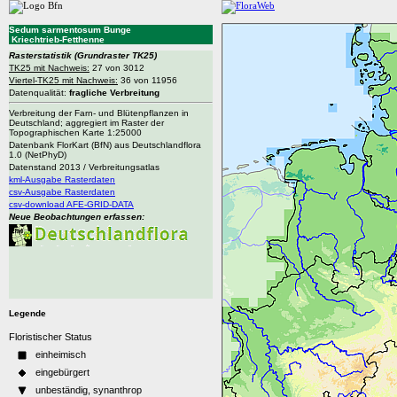
Sedum sarmentosum Bunge
Kriechtrieb-Fetthenne
Rasterstatistik
(Grundraster TK25)
TK25 mit Nachweis:
27 von 3012
Viertel-TK25 mit Nachweis:
36 von 11956
Datenqualität:
fragliche Verbreitung
Verbreitung der Farn- und Blütenpflanzen in
Deutschland; aggregiert im Raster der
Topographischen Karte 1:25000
Datenbank FlorKart (BfN) aus Deutschlandflora
1.0 (NetPhyD)
Datenstand 2013 / Verbreitungsatlas
kml-Ausgabe Rasterdaten
csv-Ausgabe Rasterdaten
csv-download AFE-GRID-DATA
Neue Beobachtungen erfassen:
Legende