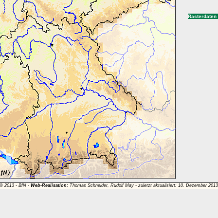
Rasterdaten
 © 2013 -
BfN
-
Web-Realisation:
Thomas Schneider, Rudolf May - zuletzt aktualisiert: 10. Dezember 201