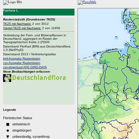
Fuchsia L.
Rasterstatistik
(Grundraster TK25)
TK25 mit Nachweis:
2 von 3012
Viertel-TK25 mit Nachweis:
2 von 11956
Verbreitung der Farn- und Blütenpflanzen in
Deutschland; aggregiert im Raster der
Topographischen Karte 1:25000
Datenbank FlorKart (BfN) aus Deutschlandflora
1.0 (NetPhyD)
Datenstand 2013 / Verbreitungsatlas
kml-Ausgabe Rasterdaten
csv-Ausgabe Rasterdaten
csv-download AFE-GRID-DATA
Neue Beobachtungen erfassen:
Legende