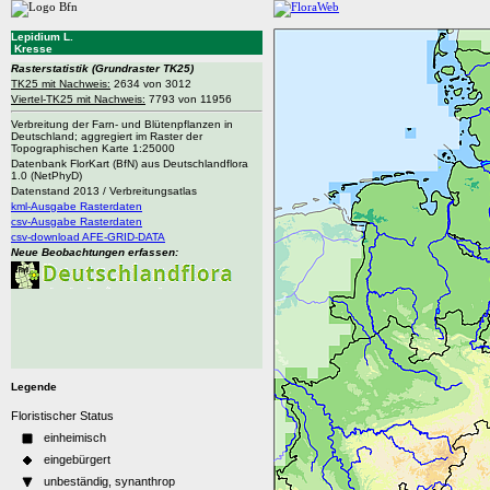
Lepidium L.
Kresse
Rasterstatistik
(Grundraster TK25)
TK25 mit Nachweis:
2634 von 3012
Viertel-TK25 mit Nachweis:
7793 von 11956
Verbreitung der Farn- und Blütenpflanzen in
Deutschland; aggregiert im Raster der
Topographischen Karte 1:25000
Datenbank FlorKart (BfN) aus Deutschlandflora
1.0 (NetPhyD)
Datenstand 2013 / Verbreitungsatlas
kml-Ausgabe Rasterdaten
csv-Ausgabe Rasterdaten
csv-download AFE-GRID-DATA
Neue Beobachtungen erfassen:
Legende