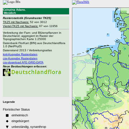
Calepina Adans.
Wendich
Rasterstatistik
(Grundraster TK25)
TK25 mit Nachweis:
52 von 3012
Viertel-TK25 mit Nachweis:
67 von 11956
Verbreitung der Farn- und Blütenpflanzen in
Deutschland; aggregiert im Raster der
Topographischen Karte 1:25000
Datenbank FlorKart (BfN) aus Deutschlandflora
1.0 (NetPhyD)
Datenstand 2013 / Verbreitungsatlas
kml-Ausgabe Rasterdaten
csv-Ausgabe Rasterdaten
csv-download AFE-GRID-DATA
Neue Beobachtungen erfassen:
Legende