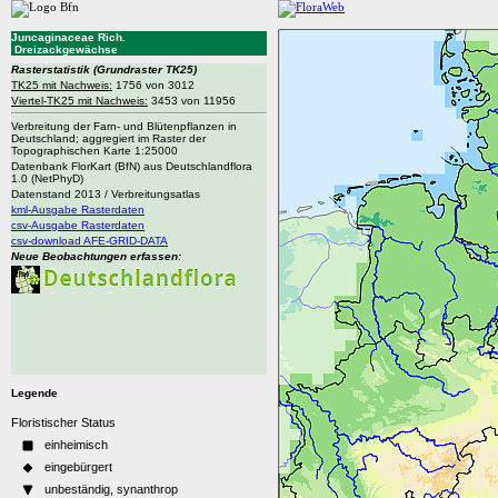
Juncaginaceae Rich.
Dreizackgewächse
Rasterstatistik
(Grundraster TK25)
TK25 mit Nachweis:
1756 von 3012
Viertel-TK25 mit Nachweis:
3453 von 11956
Verbreitung der Farn- und Blütenpflanzen in
Deutschland; aggregiert im Raster der
Topographischen Karte 1:25000
Datenbank FlorKart (BfN) aus Deutschlandflora
1.0 (NetPhyD)
Datenstand 2013 / Verbreitungsatlas
kml-Ausgabe Rasterdaten
csv-Ausgabe Rasterdaten
csv-download AFE-GRID-DATA
Neue Beobachtungen erfassen:
Legende