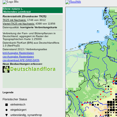
Silene nutans L.
Nickendes Leimkraut
Rasterstatistik
(Grundraster TK25)
TK25 mit Nachweis:
1746 von 3012
Viertel-TK25 mit Nachweis:
4398 von 11956
Datenqualität:
korrigierte Verbreitungskarte
Verbreitung der Farn- und Blütenpflanzen in
Deutschland; aggregiert im Raster der
Topographischen Karte 1:25000
Datenbank FlorKart (BfN) aus Deutschlandflora
1.0 (NetPhyD)
Datenstand 2013 / Verbreitungsatlas
kml-Ausgabe Rasterdaten
csv-Ausgabe Rasterdaten
csv-download AFE-GRID-DATA
Neue Beobachtungen erfassen:
Legende