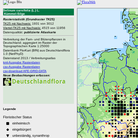
Selinum carvifolia (L.) L.
Kümmel-Silge
Rasterstatistik
(Grundraster TK25)
TK25 mit Nachweis:
1931 von 3012
Viertel-TK25 mit Nachweis:
4515 von 11956
Datenqualität:
publizierte Atlaskarte
Verbreitung der Farn- und Blütenpflanzen in
Deutschland; aggregiert im Raster der
Topographischen Karte 1:25000
Datenbank FlorKart (BfN) aus Deutschlandflora
1.0 (NetPhyD)
Datenstand 2013 / Verbreitungsatlas
kml-Ausgabe Rasterdaten
csv-Ausgabe Rasterdaten
csv-download AFE-GRID-DATA
Neue Beobachtungen erfassen:
Legende