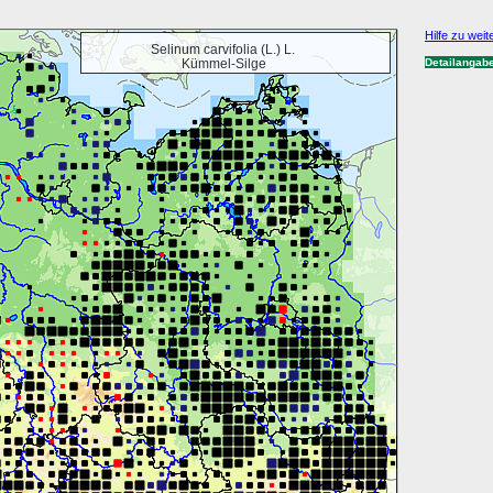
Hilfe zu weit
Selinum carvifolia (L.) L.
Kümmel-Silge
Detailangab