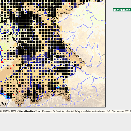
Rasterdaten
 © 2013 -
BfN
-
Web-Realisation:
Thomas Schneider, Rudolf May - zuletzt aktualisiert: 10. Dezember 201