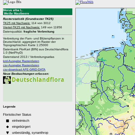
Morus alba L.
Weiße Maulbeere
Rasterstatistik
(Grundraster TK25)
TK25 mit Nachweis:
114 von 3012
Viertel-TK25 mit Nachweis:
149 von 11956
Datenqualität:
fragliche Verbreitung
Verbreitung der Farn- und Blütenpflanzen in
Deutschland; aggregiert im Raster der
Topographischen Karte 1:25000
Datenbank FlorKart (BfN) aus Deutschlandflora
1.0 (NetPhyD)
Datenstand 2013 / Verbreitungsatlas
kml-Ausgabe Rasterdaten
csv-Ausgabe Rasterdaten
csv-download AFE-GRID-DATA
Neue Beobachtungen erfassen:
Legende