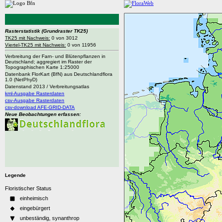
Rasterstatistik
(Grundraster TK25)
TK25 mit Nachweis:
0 von 3012
Viertel-TK25 mit Nachweis:
0 von 11956
Verbreitung der Farn- und Blütenpflanzen in
Deutschland; aggregiert im Raster der
Topographischen Karte 1:25000
Datenbank FlorKart (BfN) aus Deutschlandflora
1.0 (NetPhyD)
Datenstand 2013 / Verbreitungsatlas
kml-Ausgabe Rasterdaten
csv-Ausgabe Rasterdaten
csv-download AFE-GRID-DATA
Neue Beobachtungen erfassen:
Legende