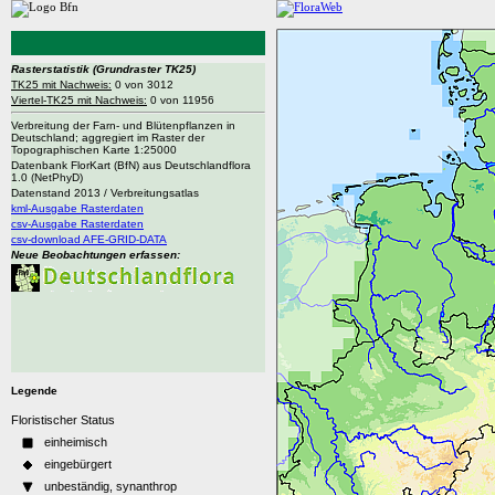
Rasterstatistik
(Grundraster TK25)
TK25 mit Nachweis:
0 von 3012
Viertel-TK25 mit Nachweis:
0 von 11956
Verbreitung der Farn- und Blütenpflanzen in
Deutschland; aggregiert im Raster der
Topographischen Karte 1:25000
Datenbank FlorKart (BfN) aus Deutschlandflora
1.0 (NetPhyD)
Datenstand 2013 / Verbreitungsatlas
kml-Ausgabe Rasterdaten
csv-Ausgabe Rasterdaten
csv-download AFE-GRID-DATA
Neue Beobachtungen erfassen:
Legende