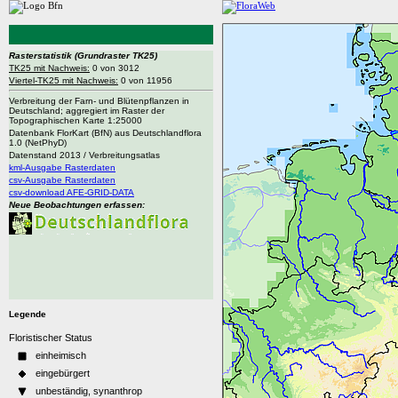
Rasterstatistik
(Grundraster TK25)
TK25 mit Nachweis:
0 von 3012
Viertel-TK25 mit Nachweis:
0 von 11956
Verbreitung der Farn- und Blütenpflanzen in
Deutschland; aggregiert im Raster der
Topographischen Karte 1:25000
Datenbank FlorKart (BfN) aus Deutschlandflora
1.0 (NetPhyD)
Datenstand 2013 / Verbreitungsatlas
kml-Ausgabe Rasterdaten
csv-Ausgabe Rasterdaten
csv-download AFE-GRID-DATA
Neue Beobachtungen erfassen:
Legende