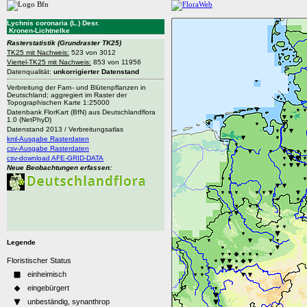
Lychnis coronaria (L.) Desr.
Kronen-Lichtnelke
Rasterstatistik
(Grundraster TK25)
TK25 mit Nachweis:
523 von 3012
Viertel-TK25 mit Nachweis:
853 von 11956
Datenqualität:
unkorrigierter Datenstand
Verbreitung der Farn- und Blütenpflanzen in
Deutschland; aggregiert im Raster der
Topographischen Karte 1:25000
Datenbank FlorKart (BfN) aus Deutschlandflora
1.0 (NetPhyD)
Datenstand 2013 / Verbreitungsatlas
kml-Ausgabe Rasterdaten
csv-Ausgabe Rasterdaten
csv-download AFE-GRID-DATA
Neue Beobachtungen erfassen:
Legende