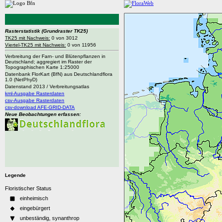
Rasterstatistik
(Grundraster TK25)
TK25 mit Nachweis:
0 von 3012
Viertel-TK25 mit Nachweis:
0 von 11956
Verbreitung der Farn- und Blütenpflanzen in
Deutschland; aggregiert im Raster der
Topographischen Karte 1:25000
Datenbank FlorKart (BfN) aus Deutschlandflora
1.0 (NetPhyD)
Datenstand 2013 / Verbreitungsatlas
kml-Ausgabe Rasterdaten
csv-Ausgabe Rasterdaten
csv-download AFE-GRID-DATA
Neue Beobachtungen erfassen:
Legende