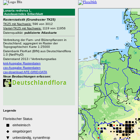
Lunaria rediviva L.
Ausdauerndes Silberblatt
Rasterstatistik
(Grundraster TK25)
TK25 mit Nachweis:
596 von 3012
Viertel-TK25 mit Nachweis:
1119 von 11956
Datenqualität:
publizierte Atlaskarte
Verbreitung der Farn- und Blütenpflanzen in
Deutschland; aggregiert im Raster der
Topographischen Karte 1:25000
Datenbank FlorKart (BfN) aus Deutschlandflora
1.0 (NetPhyD)
Datenstand 2013 / Verbreitungsatlas
kml-Ausgabe Rasterdaten
csv-Ausgabe Rasterdaten
csv-download AFE-GRID-DATA
Neue Beobachtungen erfassen:
Legende