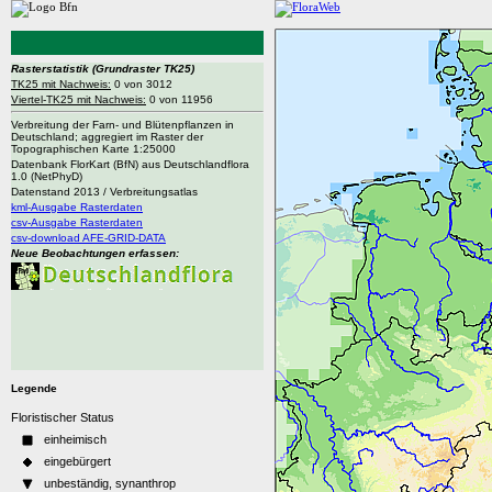
Rasterstatistik
(Grundraster TK25)
TK25 mit Nachweis:
0 von 3012
Viertel-TK25 mit Nachweis:
0 von 11956
Verbreitung der Farn- und Blütenpflanzen in
Deutschland; aggregiert im Raster der
Topographischen Karte 1:25000
Datenbank FlorKart (BfN) aus Deutschlandflora
1.0 (NetPhyD)
Datenstand 2013 / Verbreitungsatlas
kml-Ausgabe Rasterdaten
csv-Ausgabe Rasterdaten
csv-download AFE-GRID-DATA
Neue Beobachtungen erfassen:
Legende