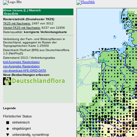
Alnus incana (L.) Moench
Grau-Erle
Rasterstatistik
(Grundraster TK25)
TK25 mit Nachweis:
2497 von 3012
Viertel-TK25 mit Nachweis:
6237 von 11956
Datenqualität:
korrigierte Verbreitungskarte
Verbreitung der Farn- und Blütenpflanzen in
Deutschland; aggregiert im Raster der
Topographischen Karte 1:25000
Datenbank FlorKart (BfN) aus Deutschlandflora
1.0 (NetPhyD)
Datenstand 2013 / Verbreitungsatlas
kml-Ausgabe Rasterdaten
csv-Ausgabe Rasterdaten
csv-download AFE-GRID-DATA
Neue Beobachtungen erfassen:
Legende