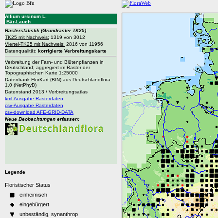
Allium ursinum L.
Bär-Lauch
Rasterstatistik
(Grundraster TK25)
TK25 mit Nachweis:
1319 von 3012
Viertel-TK25 mit Nachweis:
2816 von 11956
Datenqualität:
korrigierte Verbreitungskarte
Verbreitung der Farn- und Blütenpflanzen in
Deutschland; aggregiert im Raster der
Topographischen Karte 1:25000
Datenbank FlorKart (BfN) aus Deutschlandflora
1.0 (NetPhyD)
Datenstand 2013 / Verbreitungsatlas
kml-Ausgabe Rasterdaten
csv-Ausgabe Rasterdaten
csv-download AFE-GRID-DATA
Neue Beobachtungen erfassen:
Legende