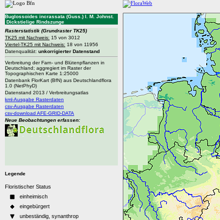
Buglossoides incrassata (Guss.) I. M. Johnst.
Dickstielige Rindszunge
Rasterstatistik
(Grundraster TK25)
TK25 mit Nachweis:
15 von 3012
Viertel-TK25 mit Nachweis:
18 von 11956
Datenqualität:
unkorrigierter Datenstand
Verbreitung der Farn- und Blütenpflanzen in
Deutschland; aggregiert im Raster der
Topographischen Karte 1:25000
Datenbank FlorKart (BfN) aus Deutschlandflora
1.0 (NetPhyD)
Datenstand 2013 / Verbreitungsatlas
kml-Ausgabe Rasterdaten
csv-Ausgabe Rasterdaten
csv-download AFE-GRID-DATA
Neue Beobachtungen erfassen:
Legende