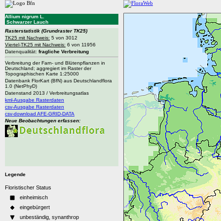
Allium nigrum L.
Schwarzer Lauch
Rasterstatistik
(Grundraster TK25)
TK25 mit Nachweis:
5 von 3012
Viertel-TK25 mit Nachweis:
6 von 11956
Datenqualität:
fragliche Verbreitung
Verbreitung der Farn- und Blütenpflanzen in
Deutschland; aggregiert im Raster der
Topographischen Karte 1:25000
Datenbank FlorKart (BfN) aus Deutschlandflora
1.0 (NetPhyD)
Datenstand 2013 / Verbreitungsatlas
kml-Ausgabe Rasterdaten
csv-Ausgabe Rasterdaten
csv-download AFE-GRID-DATA
Neue Beobachtungen erfassen:
Legende