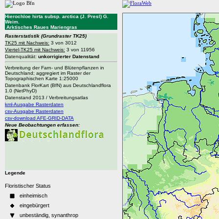
Hierochloe hirta subsp. arctica (J. Presl) G.
Weim.
Arktisches Raues Mariengras
Rasterstatistik
(Grundraster TK25)
TK25 mit Nachweis:
3 von 3012
Viertel-TK25 mit Nachweis:
3 von 11956
Datenqualität:
unkorrigierter Datenstand
Verbreitung der Farn- und Blütenpflanzen in
Deutschland; aggregiert im Raster der
Topographischen Karte 1:25000
Datenbank FlorKart (BfN) aus Deutschlandflora
1.0 (NetPhyD)
Datenstand 2013 / Verbreitungsatlas
kml-Ausgabe Rasterdaten
csv-Ausgabe Rasterdaten
csv-download AFE-GRID-DATA
Neue Beobachtungen erfassen:
Legende