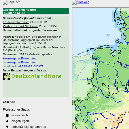
Cuscuta scandens Brot.
Südliche Seide
Rasterstatistik
(Grundraster TK25)
TK25 mit Nachweis:
21 von 3012
Viertel-TK25 mit Nachweis:
23 von 11956
Datenqualität:
unkorrigierter Datenstand
Verbreitung der Farn- und Blütenpflanzen in
Deutschland; aggregiert im Raster der
Topographischen Karte 1:25000
Datenbank FlorKart (BfN) aus Deutschlandflora
1.0 (NetPhyD)
Datenstand 2013 / Verbreitungsatlas
kml-Ausgabe Rasterdaten
csv-Ausgabe Rasterdaten
csv-download AFE-GRID-DATA
Neue Beobachtungen erfassen:
Legende