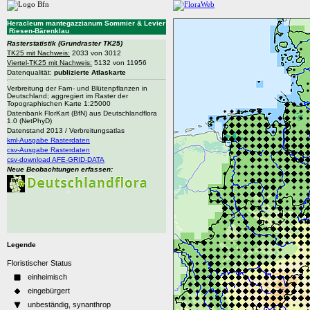
Heracleum mantegazzianum Sommier & Levier
Riesen-Bärenklau
Rasterstatistik
(Grundraster TK25)
TK25 mit Nachweis:
2033 von 3012
Viertel-TK25 mit Nachweis:
5132 von 11956
Datenqualität:
publizierte Atlaskarte
Verbreitung der Farn- und Blütenpflanzen in
Deutschland; aggregiert im Raster der
Topographischen Karte 1:25000
Datenbank FlorKart (BfN) aus Deutschlandflora
1.0 (NetPhyD)
Datenstand 2013 / Verbreitungsatlas
kml-Ausgabe Rasterdaten
csv-Ausgabe Rasterdaten
csv-download AFE-GRID-DATA
Neue Beobachtungen erfassen:
Legende