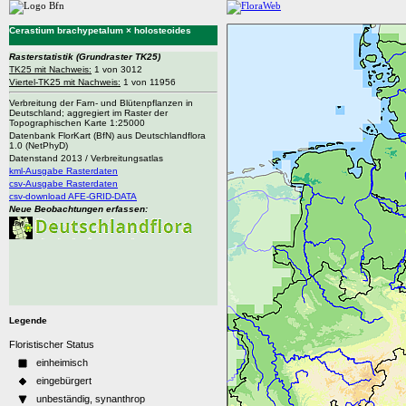
Cerastium brachypetalum × holosteoides
Rasterstatistik
(Grundraster TK25)
TK25 mit Nachweis:
1 von 3012
Viertel-TK25 mit Nachweis:
1 von 11956
Verbreitung der Farn- und Blütenpflanzen in
Deutschland; aggregiert im Raster der
Topographischen Karte 1:25000
Datenbank FlorKart (BfN) aus Deutschlandflora
1.0 (NetPhyD)
Datenstand 2013 / Verbreitungsatlas
kml-Ausgabe Rasterdaten
csv-Ausgabe Rasterdaten
csv-download AFE-GRID-DATA
Neue Beobachtungen erfassen:
Legende