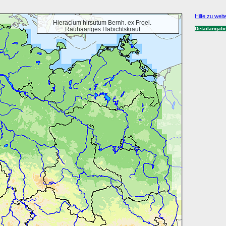
Hilfe zu weit
Hieracium hirsutum Bernh. ex Froel.
Rauhaariges Habichtskraut
Detailangab