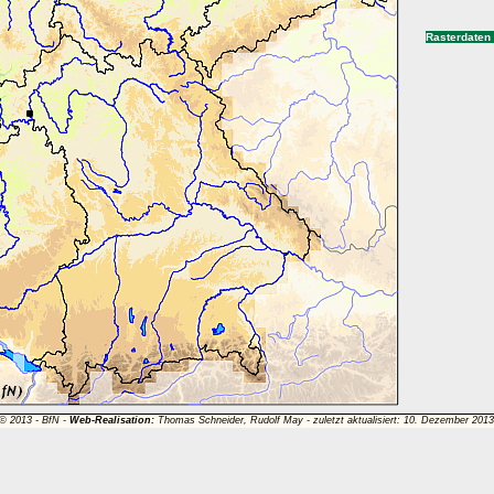
Rasterdaten
 © 2013 -
BfN
-
Web-Realisation:
Thomas Schneider, Rudolf May - zuletzt aktualisiert: 10. Dezember 201