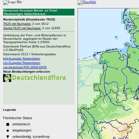
Hieracium hirsutum Bernh. ex Froel.
Rauhaariges Habichtskraut
Rasterstatistik
(Grundraster TK25)
TK25 mit Nachweis:
2 von 3012
Viertel-TK25 mit Nachweis:
3 von 11956
Verbreitung der Farn- und Blütenpflanzen in
Deutschland; aggregiert im Raster der
Topographischen Karte 1:25000
Datenbank FlorKart (BfN) aus Deutschlandflora
1.0 (NetPhyD)
Datenstand 2013 / Verbreitungsatlas
kml-Ausgabe Rasterdaten
csv-Ausgabe Rasterdaten
csv-download AFE-GRID-DATA
Neue Beobachtungen erfassen:
Legende