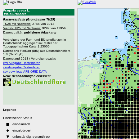
Fragaria vesca L.
Wald-Erdbeere
Rasterstatistik
(Grundraster TK25)
TK25 mit Nachweis:
2744 von 3012
Viertel-TK25 mit Nachweis:
9299 von 11956
Datenqualität:
publizierte Atlaskarte
Verbreitung der Farn- und Blütenpflanzen in
Deutschland; aggregiert im Raster der
Topographischen Karte 1:25000
Datenbank FlorKart (BfN) aus Deutschlandflora
1.0 (NetPhyD)
Datenstand 2013 / Verbreitungsatlas
kml-Ausgabe Rasterdaten
csv-Ausgabe Rasterdaten
csv-download AFE-GRID-DATA
Neue Beobachtungen erfassen:
Legende