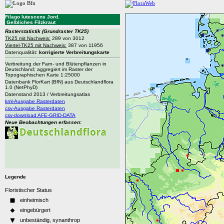
Filago lutescens Jord.
Gelbliches Filzkraut
Rasterstatistik
(Grundraster TK25)
TK25 mit Nachweis:
289 von 3012
Viertel-TK25 mit Nachweis:
387 von 11956
Datenqualität:
korrigierte Verbreitungskarte
Verbreitung der Farn- und Blütenpflanzen in
Deutschland; aggregiert im Raster der
Topographischen Karte 1:25000
Datenbank FlorKart (BfN) aus Deutschlandflora
1.0 (NetPhyD)
Datenstand 2013 / Verbreitungsatlas
kml-Ausgabe Rasterdaten
csv-Ausgabe Rasterdaten
csv-download AFE-GRID-DATA
Neue Beobachtungen erfassen:
Legende