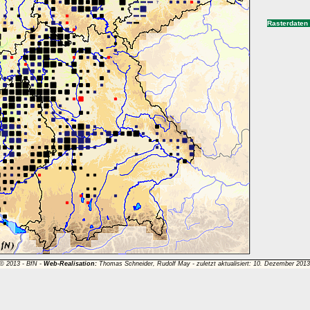
Rasterdaten
 © 2013 -
BfN
-
Web-Realisation:
Thomas Schneider, Rudolf May - zuletzt aktualisiert: 10. Dezember 201