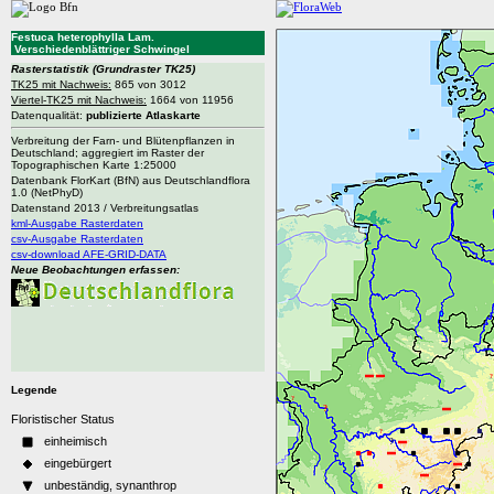
Festuca heterophylla Lam.
Verschiedenblättriger Schwingel
Rasterstatistik
(Grundraster TK25)
TK25 mit Nachweis:
865 von 3012
Viertel-TK25 mit Nachweis:
1664 von 11956
Datenqualität:
publizierte Atlaskarte
Verbreitung der Farn- und Blütenpflanzen in
Deutschland; aggregiert im Raster der
Topographischen Karte 1:25000
Datenbank FlorKart (BfN) aus Deutschlandflora
1.0 (NetPhyD)
Datenstand 2013 / Verbreitungsatlas
kml-Ausgabe Rasterdaten
csv-Ausgabe Rasterdaten
csv-download AFE-GRID-DATA
Neue Beobachtungen erfassen:
Legende