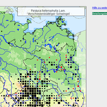
Hilfe zu weit
Festuca heterophylla Lam.
Verschiedenblättriger Schwingel
Detailangab