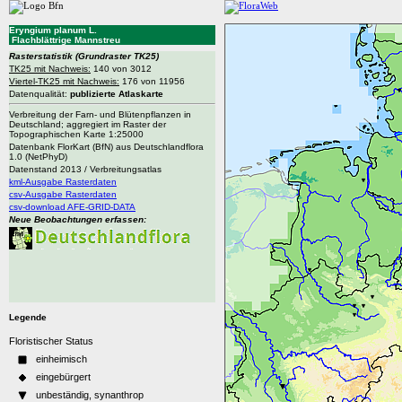
Eryngium planum L.
Flachblättrige Mannstreu
Rasterstatistik
(Grundraster TK25)
TK25 mit Nachweis:
140 von 3012
Viertel-TK25 mit Nachweis:
176 von 11956
Datenqualität:
publizierte Atlaskarte
Verbreitung der Farn- und Blütenpflanzen in
Deutschland; aggregiert im Raster der
Topographischen Karte 1:25000
Datenbank FlorKart (BfN) aus Deutschlandflora
1.0 (NetPhyD)
Datenstand 2013 / Verbreitungsatlas
kml-Ausgabe Rasterdaten
csv-Ausgabe Rasterdaten
csv-download AFE-GRID-DATA
Neue Beobachtungen erfassen:
Legende