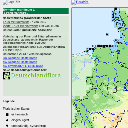
Eryngium maritimum L.
Strand-Mannstreu
Rasterstatistik
(Grundraster TK25)
TK25 mit Nachweis:
97 von 3012
Viertel-TK25 mit Nachweis:
180 von 11956
Datenqualität:
publizierte Atlaskarte
Verbreitung der Farn- und Blütenpflanzen in
Deutschland; aggregiert im Raster der
Topographischen Karte 1:25000
Datenbank FlorKart (BfN) aus Deutschlandflora
1.0 (NetPhyD)
Datenstand 2013 / Verbreitungsatlas
kml-Ausgabe Rasterdaten
csv-Ausgabe Rasterdaten
csv-download AFE-GRID-DATA
Neue Beobachtungen erfassen:
Legende