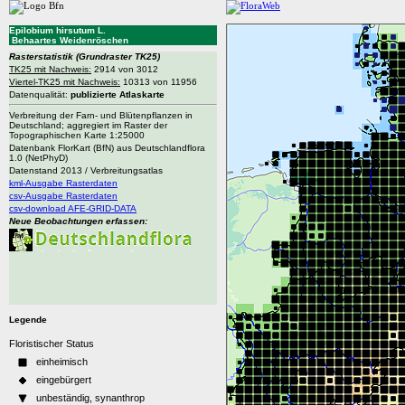
Epilobium hirsutum L.
Behaartes Weidenröschen
Rasterstatistik
(Grundraster TK25)
TK25 mit Nachweis:
2914 von 3012
Viertel-TK25 mit Nachweis:
10313 von 11956
Datenqualität:
publizierte Atlaskarte
Verbreitung der Farn- und Blütenpflanzen in
Deutschland; aggregiert im Raster der
Topographischen Karte 1:25000
Datenbank FlorKart (BfN) aus Deutschlandflora
1.0 (NetPhyD)
Datenstand 2013 / Verbreitungsatlas
kml-Ausgabe Rasterdaten
csv-Ausgabe Rasterdaten
csv-download AFE-GRID-DATA
Neue Beobachtungen erfassen:
Legende