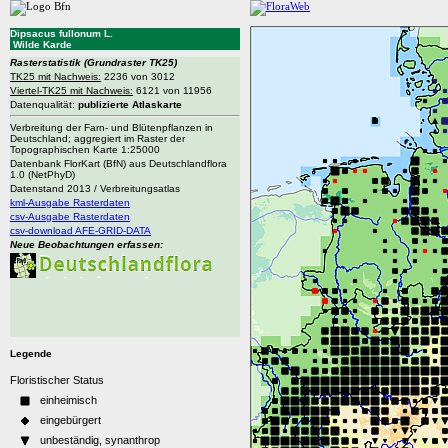
Dipsacus fullonum L.
Wilde Karde
Rasterstatistik
(Grundraster TK25)
TK25 mit Nachweis:
2236 von 3012
Viertel-TK25 mit Nachweis:
6121 von 11956
Datenqualität:
publizierte Atlaskarte
Verbreitung der Farn- und Blütenpflanzen in
Deutschland; aggregiert im Raster der
Topographischen Karte 1:25000
Datenbank FlorKart (BfN) aus Deutschlandflora
1.0 (NetPhyD)
Datenstand 2013 / Verbreitungsatlas
kml-Ausgabe Rasterdaten
csv-Ausgabe Rasterdaten
csv-download AFE-GRID-DATA
Neue Beobachtungen erfassen:
Legende