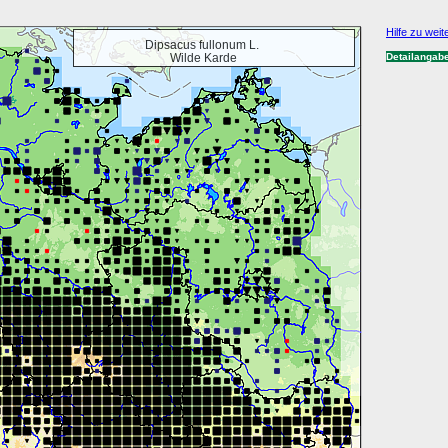
Hilfe zu weit
Dipsacus fullonum L.
Wilde Karde
Detailangab