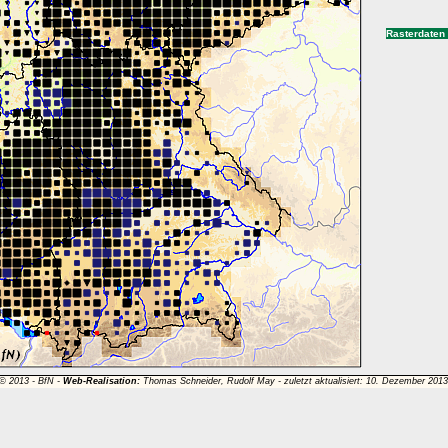
Rasterdaten
 © 2013 -
BfN
-
Web-Realisation:
Thomas Schneider, Rudolf May - zuletzt aktualisiert: 10. Dezember 201