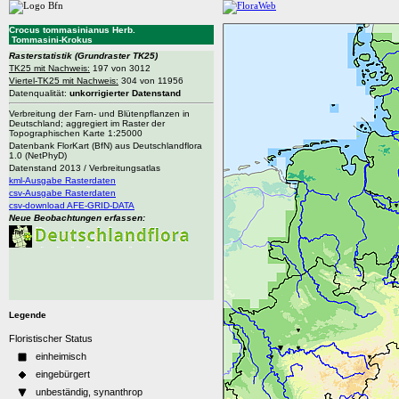
Crocus tommasinianus Herb.
Tommasini-Krokus
Rasterstatistik
(Grundraster TK25)
TK25 mit Nachweis:
197 von 3012
Viertel-TK25 mit Nachweis:
304 von 11956
Datenqualität:
unkorrigierter Datenstand
Verbreitung der Farn- und Blütenpflanzen in
Deutschland; aggregiert im Raster der
Topographischen Karte 1:25000
Datenbank FlorKart (BfN) aus Deutschlandflora
1.0 (NetPhyD)
Datenstand 2013 / Verbreitungsatlas
kml-Ausgabe Rasterdaten
csv-Ausgabe Rasterdaten
csv-download AFE-GRID-DATA
Neue Beobachtungen erfassen:
Legende