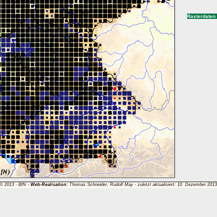
Rasterdaten
 © 2013 -
BfN
-
Web-Realisation:
Thomas Schneider, Rudolf May - zuletzt aktualisiert: 10. Dezember 201