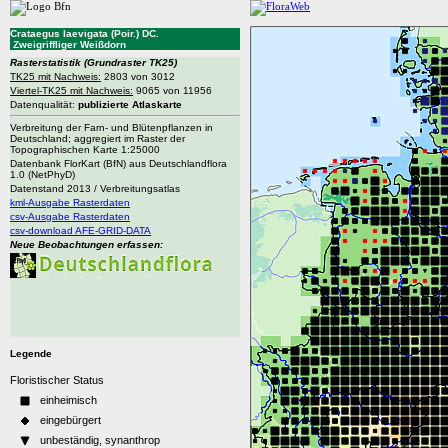
Crataegus laevigata (Poir.) DC.
Zweigriffliger Weißdorn
Rasterstatistik
(Grundraster TK25)
TK25 mit Nachweis:
2803 von 3012
Viertel-TK25 mit Nachweis:
9065 von 11956
Datenqualität:
publizierte Atlaskarte
Verbreitung der Farn- und Blütenpflanzen in
Deutschland; aggregiert im Raster der
Topographischen Karte 1:25000
Datenbank FlorKart (BfN) aus Deutschlandflora
1.0 (NetPhyD)
Datenstand 2013 / Verbreitungsatlas
kml-Ausgabe Rasterdaten
csv-Ausgabe Rasterdaten
csv-download AFE-GRID-DATA
Neue Beobachtungen erfassen:
Legende