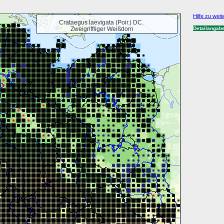
Hilfe zu weit
Crataegus laevigata (Poir.) DC.
Zweigriffliger Weißdorn
Detailangab